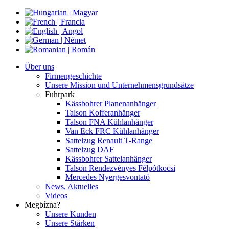
Über uns
Firmengeschichte
Unsere Mission und Unternehmensgrundsätze
Fuhrpark
Kässbohrer Planenanhänger
Talson Kofferanhänger
Talson FNA Kühlanhänger
Van Eck FRC Kühlanhänger
Sattelzug Renault T-Range
Sattelzug DAF
Kässbohrer Sattelanhänger
Talson Rendezvényes Félpótkocsi
Mercedes Nyergesvontató
News, Aktuelles
Videos
Megbízna?
Unsere Kunden
Unsere Stärken