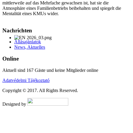
mittlerweile auf das Mehrfache gewachsen ist, hat sie die
Atmosphäre eines Familienbetriebs beibehalten und spiegelt die
Mentalität eines KMUs wider.
AdmirorFrames 2.0
, author/s
Vasiljevski
&
Kekeljevic
.
Nachrichten
Állásajánlatok
News, Aktuelles
Online
Aktuell sind 167 Gäste und keine Mitglieder online
Adatvédelmi Tájékoztató
Copyright © 2017. All Rights Reserved.
Designed by