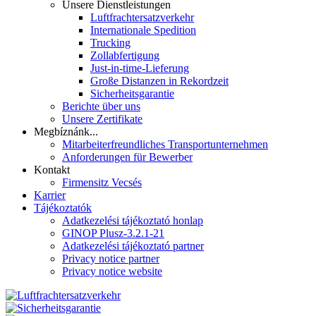
Unsere Dienstleistungen
Luftfrachtersatzverkehr
Internationale Spedition
Trucking
Zollabfertigung
Just-in-time-Lieferung
Große Distanzen in Rekordzeit
Sicherheitsgarantie
Berichte über uns
Unsere Zertifikate
Megbíznánk...
Mitarbeiterfreundliches Transportunternehmen
Anforderungen für Bewerber
Kontakt
Firmensitz Vecsés
Karrier
Tájékoztatók
Adatkezelési tájékoztató honlap
GINOP Plusz-3.2.1-21
Adatkezelési tájékoztató partner
Privacy notice partner
Privacy notice website