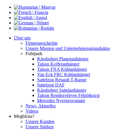
Über uns
Firmengeschichte
Unsere Mission und Unternehmensgrundsätze
Fuhrpark
Kässbohrer Planenanhänger
Talson Kofferanhänger
Talson FNA Kühlanhänger
Van Eck FRC Kühlanhänger
Sattelzug Renault T-Range
Sattelzug DAF
Kässbohrer Sattelanhänger
Talson Rendezvényes Félpótkocsi
Mercedes Nyergesvontató
News, Aktuelles
Videos
Megbízna?
Unsere Kunden
Unsere Stärken