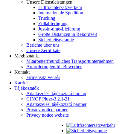
Unsere Dienstleistungen
Luftfrachtersatzverkehr
Internationale Spedition
Trucking
Zollabfertigung
Just-in-time-Lieferung
Große Distanzen in Rekordzeit
Sicherheitsgarantie
Berichte über uns
Unsere Zertifikate
Megbíznánk...
Mitarbeiterfreundliches Transportunternehmen
Anforderungen für Bewerber
Kontakt
Firmensitz Vecsés
Karrier
Tájékoztatók
Adatkezelési tájékoztató honlap
GINOP Plusz-3.2.1-21
Adatkezelési tájékoztató partner
Privacy notice partner
Privacy notice website