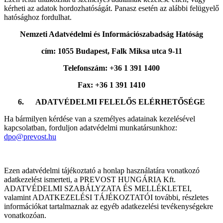
kérheti az adatok hordozhatóságát. Panasz esetén az alábbi felügyelő
hatósághoz fordulhat.
Nemzeti Adatvédelmi és Információszabadság Hatóság
cím: 1055 Budapest, Falk Miksa utca 9-11
Telefonszám: +36 1 391 1400
Fax: +36 1 391 1410
6.
ADATVÉDELMI FELELŐS ELÉRHETŐSÉGE
Ha bármilyen kérdése van a személyes adatainak kezelésével
kapcsolatban, forduljon adatvédelmi munkatársunkhoz:
dpo@prevost.hu
Ezen adatvédelmi tájékoztató a honlap használatára vonatkozó
adatkezelést ismerteti, a PREVOST HUNGÁRIA Kft.
ADATVÉDELMI SZABÁLYZATA ÉS MELLÉKLETEI,
valamint ADATKEZELÉSI TÁJÉKOZTATÓI további, részletes
információkat tartalmaznak az egyéb adatkezelési tevékenységekre
vonatkozóan.