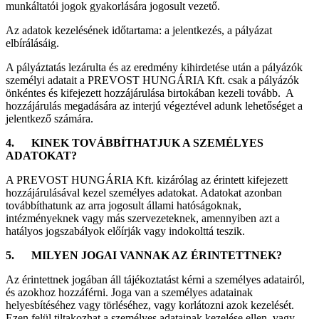
munkáltatói jogok gyakorlására jogosult vezető.
Az adatok kezelésének időtartama: a jelentkezés, a pályázat
elbírálásáig.
A pályáztatás lezárulta és az eredmény kihirdetése után a pályázók
személyi adatait a PREVOST HUNGÁRIA Kft. csak a pályázók
önkéntes és kifejezett hozzájárulása birtokában kezeli tovább. A
hozzájárulás megadására az interjú végeztével adunk lehetőséget a
jelentkező számára.
4.
KINEK TOVÁBBÍTHATJUK A SZEMÉLYES
ADATOKAT?
A PREVOST HUNGÁRIA Kft. kizárólag az érintett kifejezett
hozzájárulásával kezel személyes adatokat. Adatokat azonban
továbbíthatunk az arra jogosult állami hatóságoknak,
intézményeknek vagy más szervezeteknek, amennyiben azt a
hatályos jogszabályok előírják vagy indokolttá teszik.
5.
MILYEN JOGAI VANNAK AZ ÉRINTETTNEK?
Az érintettnek jogában áll tájékoztatást kérni a személyes adatairól,
és azokhoz hozzáférni. Joga van a személyes adatainak
helyesbítéséhez vagy törléséhez, vagy korlátozni azok kezelését.
Ezen felül tiltakozhat a személyes adatainak kezelése ellen, vagy