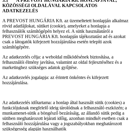
3.1 A PREVOST HUNGÁRIA Kft. HONLAPJÁVAL,
KÖZÖSSÉGI OLDALÁVAL KAPCSOLATOS
ADATKEZELÉS
A PREVOST HUNGÁRIA Kft. az üzemeltetett honlapján alkalmaz
rövid adatfájlokat, sütiket (cookie), amelyeket a honlapja a
felhasználók számítógépén helyez el. A sütik használatáról a
PREVOST HUNGÁRIA Kft. honlapján tájékoztatást ad és azokat
csak a látogatók kifejezett hozzájárulása esetén telepíti azok
számítógépére.
Az adatkezelés célja: a weboldal működésének biztosítása, a
felhasználói élmény javítása, valamint az oldal fejlesztéséhez és a
marketinghez szükséges adatok gyűjtése.
Az adatkezelés jogalapja: az érintett önkéntes és kifejezett
hozzájárulása.
Az adatkezelés időtartama: a honlap által használt sütik (cookies) a
funkciójuknak megfelelő ideig tárolódnak a felhasználó eszközén; a
munkamenet-sütik a böngésző bezárásáig, az állandó sütik pedig a
sütiben meghatározott lejárati időig, azonban mindkét esetben csak a
felhasználó hozzájárulása vagy a jogszabályokban meghatározott
szükségesség alapján használhatók