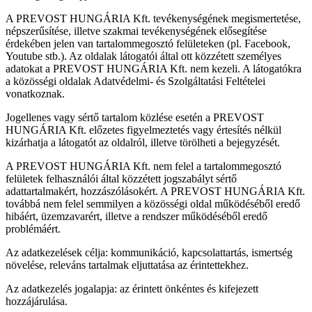
A PREVOST HUNGÁRIA Kft. tevékenységének megismertetése,
népszerűsítése, illetve szakmai tevékenységének elősegítése
érdekében jelen van tartalommegosztó felületeken (pl. Facebook,
Youtube stb.). Az oldalak látogatói által ott közzétett személyes
adatokat a PREVOST HUNGÁRIA Kft. nem kezeli. A látogatókra
a közösségi oldalak Adatvédelmi- és Szolgáltatási Feltételei
vonatkoznak.
Jogellenes vagy sértő tartalom közlése esetén a PREVOST
HUNGÁRIA Kft. előzetes figyelmeztetés vagy értesítés nélkül
kizárhatja a látogatót az oldalról, illetve törölheti a bejegyzését.
A PREVOST HUNGÁRIA Kft. nem felel a tartalommegosztó
felületek felhasználói által közzétett jogszabályt sértő
adattartalmakért, hozzászólásokért. A PREVOST HUNGÁRIA Kft.
továbbá nem felel semmilyen a közösségi oldal működéséből eredő
hibáért, üzemzavarért, illetve a rendszer működéséből eredő
problémáért.
Az adatkezelések célja: kommunikáció, kapcsolattartás, ismertség
növelése, releváns tartalmak eljuttatása az érintettekhez.
Az adatkezelés jogalapja: az érintett önkéntes és kifejezett
hozzájárulása.