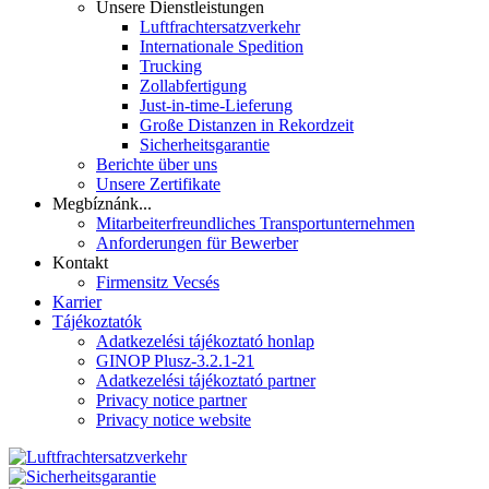
Unsere Dienstleistungen
Luftfrachtersatzverkehr
Internationale Spedition
Trucking
Zollabfertigung
Just-in-time-Lieferung
Große Distanzen in Rekordzeit
Sicherheitsgarantie
Berichte über uns
Unsere Zertifikate
Megbíznánk...
Mitarbeiterfreundliches Transportunternehmen
Anforderungen für Bewerber
Kontakt
Firmensitz Vecsés
Karrier
Tájékoztatók
Adatkezelési tájékoztató honlap
GINOP Plusz-3.2.1-21
Adatkezelési tájékoztató partner
Privacy notice partner
Privacy notice website