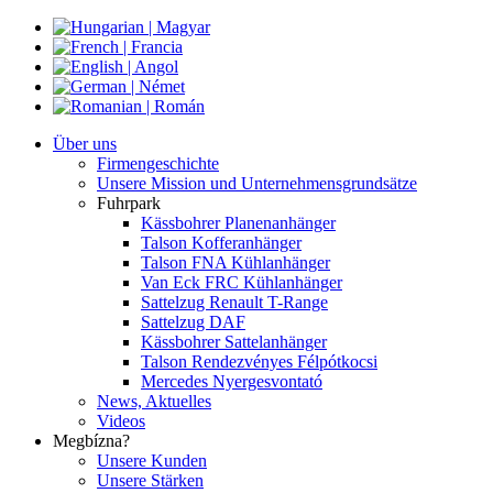
Über uns
Firmengeschichte
Unsere Mission und Unternehmensgrundsätze
Fuhrpark
Kässbohrer Planenanhänger
Talson Kofferanhänger
Talson FNA Kühlanhänger
Van Eck FRC Kühlanhänger
Sattelzug Renault T-Range
Sattelzug DAF
Kässbohrer Sattelanhänger
Talson Rendezvényes Félpótkocsi
Mercedes Nyergesvontató
News, Aktuelles
Videos
Megbízna?
Unsere Kunden
Unsere Stärken