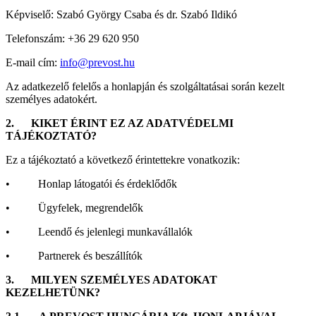
Képviselő: Szabó György Csaba és dr. Szabó Ildikó
Telefonszám: +36 29 620 950
E-mail cím:
info@prevost.hu
Az adatkezelő felelős a honlapján és szolgáltatásai során kezelt
személyes adatokért.
2.
KIKET ÉRINT EZ AZ ADATVÉDELMI
TÁJÉKOZTATÓ?
Ez a tájékoztató a következő érintettekre vonatkozik:
• Honlap látogatói és érdeklődők
• Ügyfelek, megrendelők
• Leendő és jelenlegi munkavállalók
• Partnerek és beszállítók
3.
MILYEN SZEMÉLYES ADATOKAT
KEZELHETÜNK?